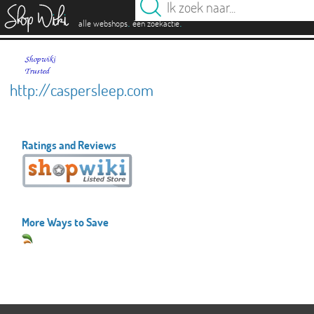
es
.
.
alle webshops
één zoekactie
http://caspersleep.com
Ratings and Reviews
More Ways to Save