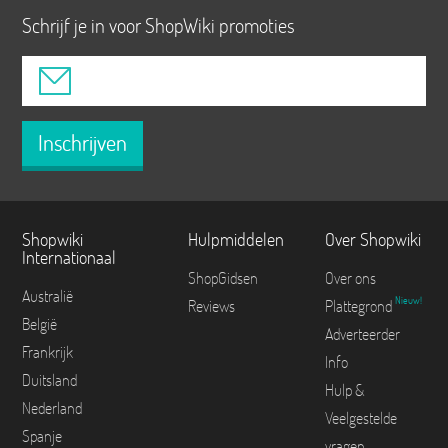
Schrijf je in voor ShopWiki promoties
Inschrijven
Shopwiki
Hulpmiddelen
Over Shopwiki
Internationaal
ShopGidsen
Over ons
Australië
Nieuw!
Reviews
Plattegrond
België
Adverteerder
Frankrijk
Info
Duitsland
Hulp &
Nederland
Veelgestelde
Spanje
vragen