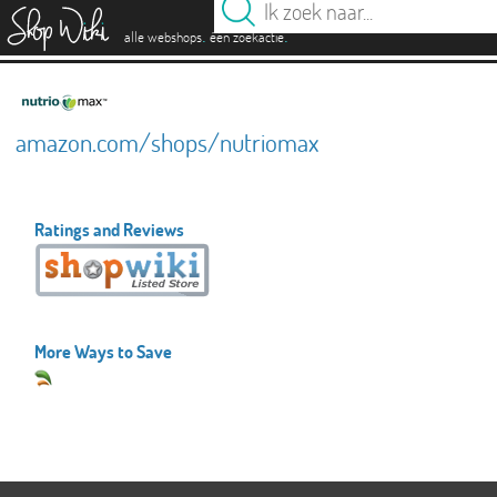
es
.
.
alle webshops
één zoekactie
amazon.com/shops/nutriomax
Ratings and Reviews
More Ways to Save