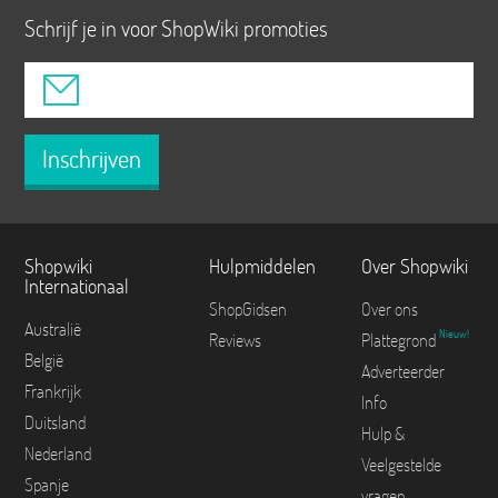
Schrijf je in voor ShopWiki promoties
Inschrijven
Shopwiki
Hulpmiddelen
Over Shopwiki
Internationaal
ShopGidsen
Over ons
Australië
Nieuw!
Reviews
Plattegrond
België
Adverteerder
Frankrijk
Info
Duitsland
Hulp &
Nederland
Veelgestelde
Spanje
vragen