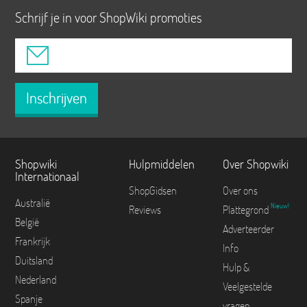
Schrijf je in voor ShopWiki promoties
Inschrijven
Shopwiki
Hulpmiddelen
Over Shopwiki
Internationaal
ShopGidsen
Over ons
Australië
Nieuw!
Reviews
Plattegrond
België
Adverteerder
Frankrijk
Info
Duitsland
Hulp &
Nederland
Veelgestelde
Spanje
vragen