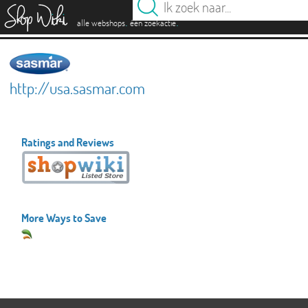
es
.
.
alle webshops
één zoekactie
http://usa.sasmar.com
Ratings and Reviews
More Ways to Save