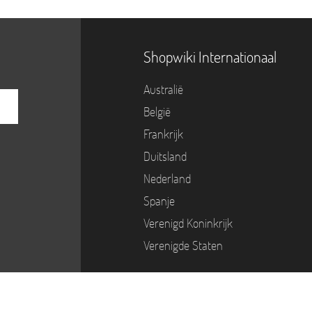
Shopwiki Internationaal
Australië
België
Frankrijk
Duitsland
Nederland
Spanje
Verenigd Koninkrijk
Verenigde Staten