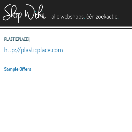
es
.
.
alle webshops
één zoekactie
http://plasticplace.com
Sample Offers