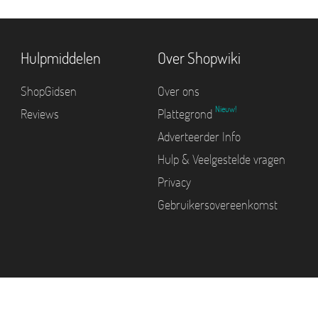
Hulpmiddelen
Over Shopwiki
ShopGidsen
Over ons
Nieuw!
Reviews
Plattegrond
Adverteerder Info
Hulp & Veelgestelde vragen
Privacy
Gebruikersovereenkomst