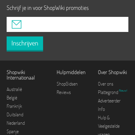
Schrijf je in voor ShopWiki promoties
Inschrijven
Shopwiki
Hulpmiddelen
Over Shopwiki
Internationaal
ShopGidsen
Over ons
Australië
Nieuw!
Reviews
Plattegrond
België
Adverteerder
Frankrijk
Info
Duitsland
Hulp &
Nederland
Veelgestelde
Spanje
vragen