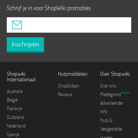
Schrijf je in voor ShopWiki promoties
Inschrijven
Shopwiki
Hulpmiddelen
Over Shopwiki
Internationaal
ShopGidsen
Over ons
Australië
Nieuw!
Reviews
Plattegrond
België
Adverteerder
Frankrijk
Info
Duitsland
Hulp &
Nederland
Veelgestelde
Spanje
vragen