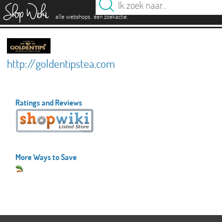
es
.
.
alle webshops
één zoekactie
http://goldentipstea.com
Ratings and Reviews
More Ways to Save