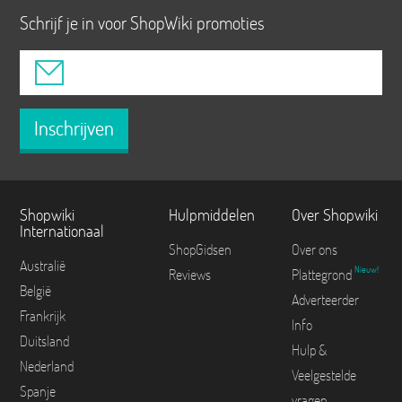
Schrijf je in voor ShopWiki promoties
Inschrijven
Shopwiki
Hulpmiddelen
Over Shopwiki
Internationaal
ShopGidsen
Over ons
Australië
Nieuw!
Reviews
Plattegrond
België
Adverteerder
Frankrijk
Info
Duitsland
Hulp &
Nederland
Veelgestelde
Spanje
vragen