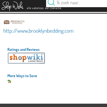
es
.
.
alle webshops
één zoekactie
http://www,brooklynbedding.com
Ratings and Reviews
More Ways to Save