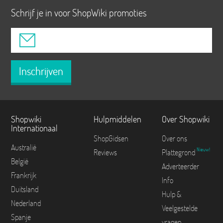
Schrijf je in voor ShopWiki promoties
Inschrijven
Shopwiki
Hulpmiddelen
Over Shopwiki
Internationaal
ShopGidsen
Over ons
Australië
Nieuw!
Reviews
Plattegrond
België
Adverteerder
Frankrijk
Info
Duitsland
Hulp &
Nederland
Veelgestelde
Spanje
vragen