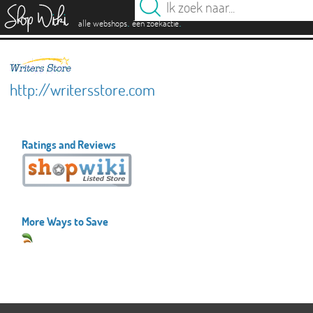
es
.
.
alle webshops
één zoekactie
http://writersstore.com
Ratings and Reviews
More Ways to Save