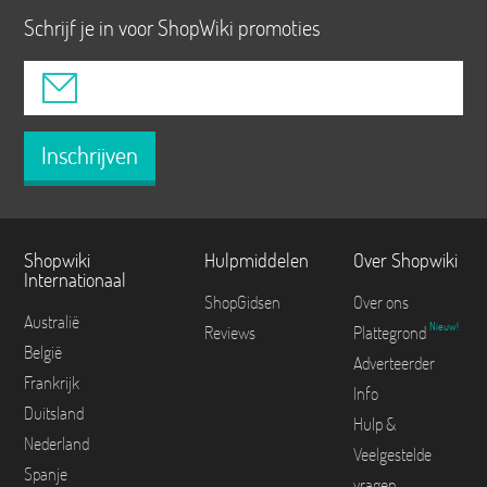
Schrijf je in voor ShopWiki promoties
Inschrijven
Shopwiki
Hulpmiddelen
Over Shopwiki
Internationaal
ShopGidsen
Over ons
Australië
Nieuw!
Reviews
Plattegrond
België
Adverteerder
Frankrijk
Info
Duitsland
Hulp &
Nederland
Veelgestelde
Spanje
vragen