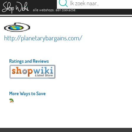
es
.
.
alle webshops
één zoekactie
http://planetarybargains.com/
Ratings and Reviews
More Ways to Save