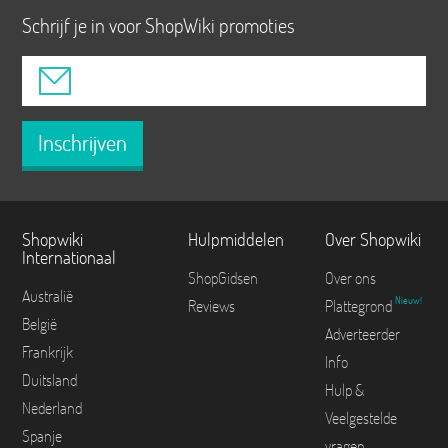
Schrijf je in voor ShopWiki promoties
Inschrijven
Shopwiki
Hulpmiddelen
Over Shopwiki
Internationaal
ShopGidsen
Over ons
Australië
Nieuw!
Reviews
Plattegrond
België
Adverteerder
Frankrijk
Info
Duitsland
Hulp &
Nederland
Veelgestelde
Spanje
vragen