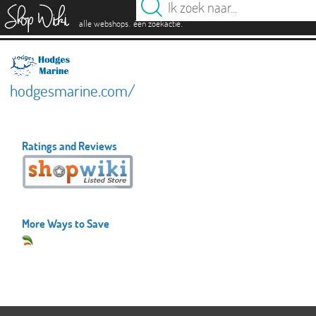
es
.
.
alle webshops
één zoekactie
hodgesmarine.com/
Ratings and Reviews
More Ways to Save