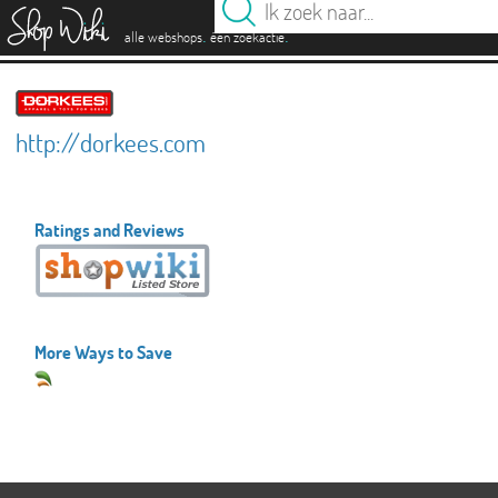
es
.
.
alle webshops
één zoekactie
http://dorkees.com
Ratings and Reviews
More Ways to Save