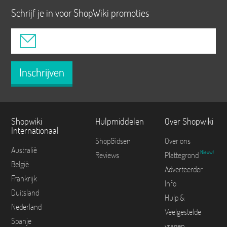
Schrijf je in voor ShopWiki promoties
Inschrijven
Shopwiki
Hulpmiddelen
Over Shopwiki
Internationaal
ShopGidsen
Over ons
Australië
Nieuw!
Reviews
Plattegrond
België
Adverteerder
Frankrijk
Info
Duitsland
Hulp &
Nederland
Veelgestelde
Spanje
vragen