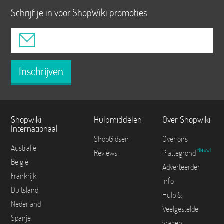
Schrijf je in voor ShopWiki promoties
Inschrijven
Shopwiki
Hulpmiddelen
Over Shopwiki
Internationaal
ShopGidsen
Over ons
Australië
Nieuw!
Reviews
Plattegrond
België
Adverteerder
Frankrijk
Info
Duitsland
Hulp &
Nederland
Veelgestelde
Spanje
vragen