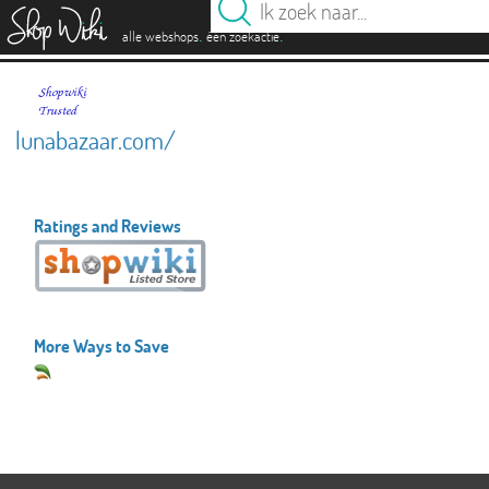
es
.
.
alle webshops
één zoekactie
lunabazaar.com/
Ratings and Reviews
More Ways to Save