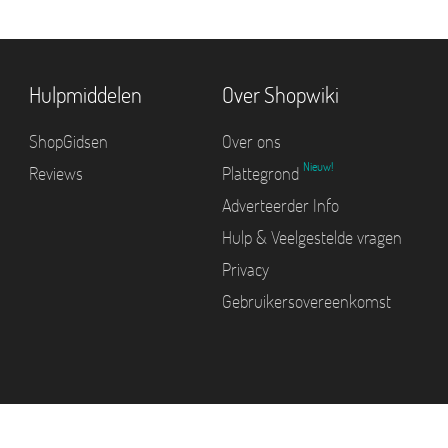
Hulpmiddelen
Over Shopwiki
ShopGidsen
Over ons
Nieuw!
Reviews
Plattegrond
Adverteerder Info
Hulp & Veelgestelde vragen
Privacy
Gebruikersovereenkomst