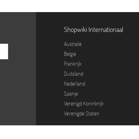
Shopwiki Internationaal
Australië
België
Frankrijk
Duitsland
Nederland
Spanje
Verenigd Koninkrijk
Verenigde Staten