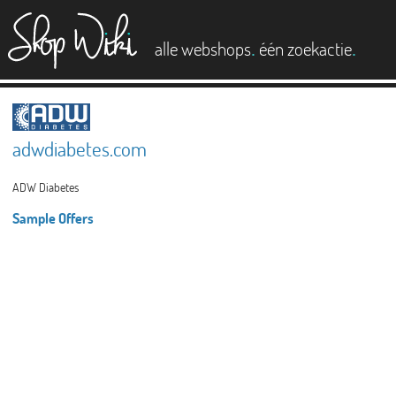
es
.
.
alle webshops
één zoekactie
adwdiabetes.com
ADW Diabetes
Sample Offers