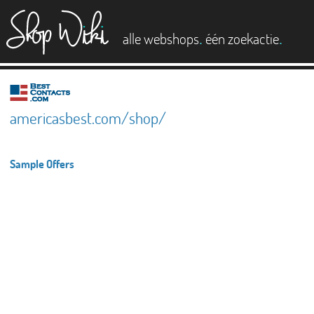
es
.
.
alle webshops
één zoekactie
americasbest.com/shop/
Sample Offers