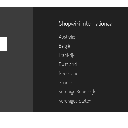
Shopwiki Internationaal
Australië
België
Frankrijk
Duitsland
Nederland
Spanje
Verenigd Koninkrijk
Verenigde Staten