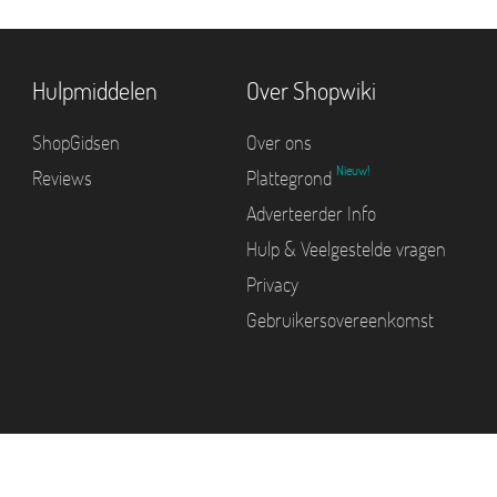
Hulpmiddelen
Over Shopwiki
ShopGidsen
Over ons
Nieuw!
Reviews
Plattegrond
Adverteerder Info
Hulp & Veelgestelde vragen
Privacy
Gebruikersovereenkomst