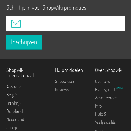
Schrijf je in voor ShopWiki promoties
Inschrijven
Shopwiki
Hulpmiddelen
Over Shopwiki
Internationaal
ShopGidsen
Over ons
Australië
Nieuw!
Reviews
Plattegrond
België
Adverteerder
Frankrijk
Info
Duitsland
Hulp &
Nederland
Veelgestelde
Spanje
vragen