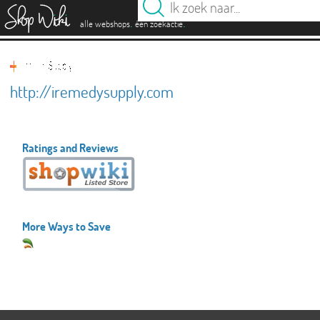
es
.
.
alle webshops
één zoekactie
http://iremedysupply.com
Ratings and Reviews
More Ways to Save