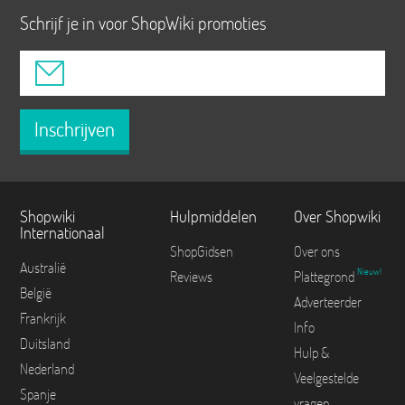
Schrijf je in voor ShopWiki promoties
Inschrijven
Shopwiki
Hulpmiddelen
Over Shopwiki
Internationaal
ShopGidsen
Over ons
Australië
Nieuw!
Reviews
Plattegrond
België
Adverteerder
Frankrijk
Info
Duitsland
Hulp &
Nederland
Veelgestelde
Spanje
vragen