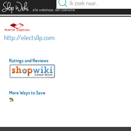
es
.
.
alle webshops
één zoekactie
http://electsllp.com
Ratings and Reviews
More Ways to Save