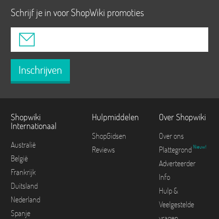
Schrijf je in voor ShopWiki promoties
Inschrijven
Shopwiki
Hulpmiddelen
Over Shopwiki
Internationaal
ShopGidsen
Over ons
Australië
Nieuw!
Reviews
Plattegrond
België
Adverteerder
Frankrijk
Info
Duitsland
Hulp &
Nederland
Veelgestelde
Spanje
vragen