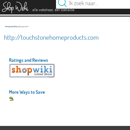
es
.
.
alle webshops
één zoekactie
http://touchstonehomeproducts.com
Ratings and Reviews
More Ways to Save