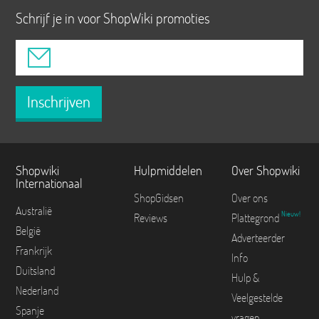
Schrijf je in voor ShopWiki promoties
Inschrijven
Shopwiki
Hulpmiddelen
Over Shopwiki
Internationaal
ShopGidsen
Over ons
Australië
Nieuw!
Reviews
Plattegrond
België
Adverteerder
Frankrijk
Info
Duitsland
Hulp &
Nederland
Veelgestelde
Spanje
vragen