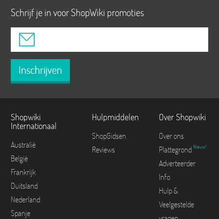
Schrijf je in voor ShopWiki promoties
Inschrijven
Shopwiki
Hulpmiddelen
Over Shopwiki
Internationaal
ShopGidsen
Over ons
Australië
Nieuw!
Reviews
Plattegrond
België
Adverteerder
Frankrijk
Info
Duitsland
Hulp &
Nederland
Veelgestelde
Spanje
vragen