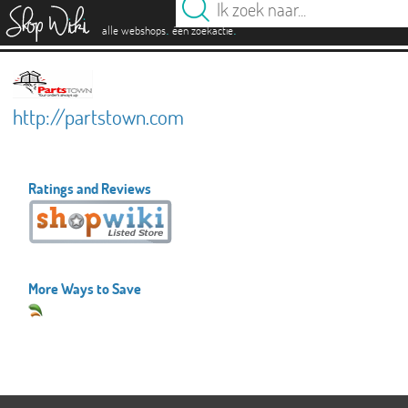
es
.
.
alle webshops
één zoekactie
http://partstown.com
Ratings and Reviews
More Ways to Save