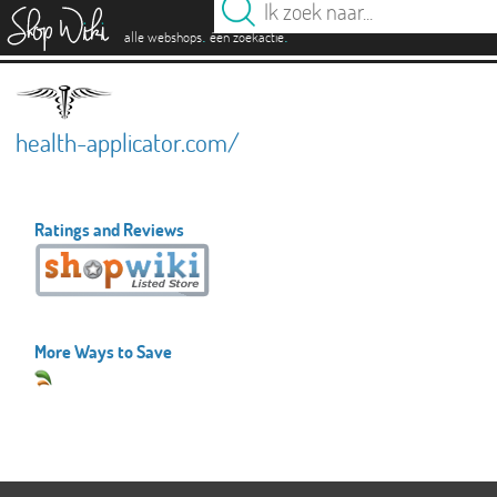
es
.
.
alle webshops
één zoekactie
health-applicator.com/
Ratings and Reviews
More Ways to Save