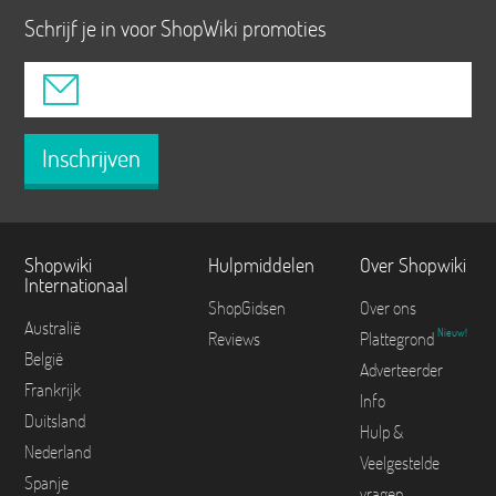
Schrijf je in voor ShopWiki promoties
Inschrijven
Shopwiki
Hulpmiddelen
Over Shopwiki
Internationaal
ShopGidsen
Over ons
Australië
Nieuw!
Reviews
Plattegrond
België
Adverteerder
Frankrijk
Info
Duitsland
Hulp &
Nederland
Veelgestelde
Spanje
vragen