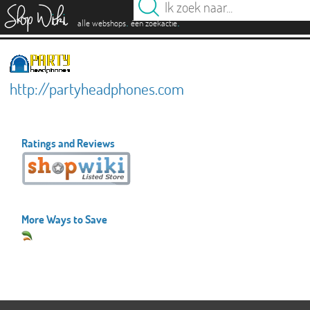
es
.
.
alle webshops
één zoekactie
http://partyheadphones.com
Ratings and Reviews
More Ways to Save