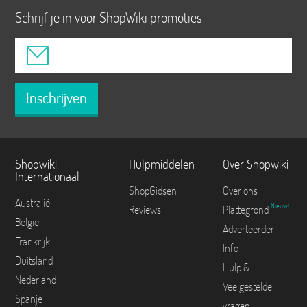
Schrijf je in voor ShopWiki promoties
Inschrijven
Shopwiki
Hulpmiddelen
Over Shopwiki
Internationaal
ShopGidsen
Over ons
Australië
Nieuw!
Reviews
Plattegrond
België
Adverteerder
Frankrijk
Info
Duitsland
Hulp &
Nederland
Veelgestelde
Spanje
vragen