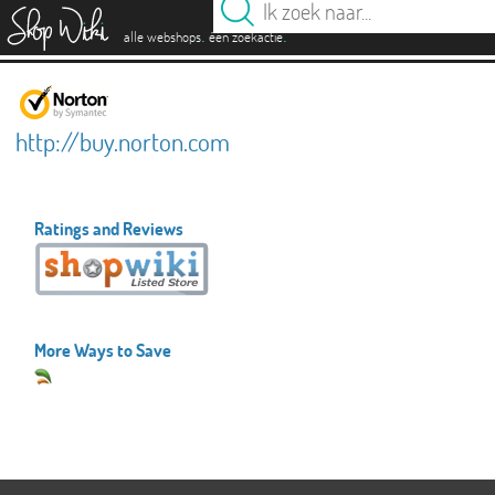
es
.
.
alle webshops
één zoekactie
http://buy.norton.com
Ratings and Reviews
More Ways to Save