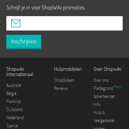
Schrijf je in voor ShopWiki promoties
Inschrijven
Shopwiki
Hulpmiddelen
Over Shopwiki
Internationaal
ShopGidsen
Over ons
Australië
Nieuw!
Reviews
Plattegrond
België
Adverteerder
Frankrijk
Info
Duitsland
Hulp &
Nederland
Veelgestelde
Spanje
vragen