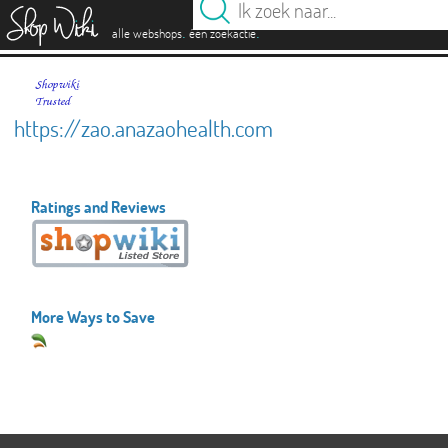
es
.
.
alle webshops
één zoekactie
https://zao.anazaohealth.com
Ratings and Reviews
More Ways to Save