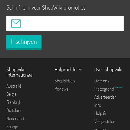
Schrijf je in voor ShopWiki promoties
Inschrijven
Shopwiki
Hulpmiddelen
Over Shopwiki
Internationaal
ShopGidsen
Over ons
Australië
Nieuw!
Reviews
Plattegrond
België
Adverteerder
Frankrijk
Info
Duitsland
Hulp &
Nederland
Veelgestelde
Spanje
vragen