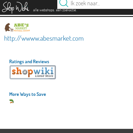
es
.
.
alle webshops
één zoekactie
http://wwww.abesmarket.com
Ratings and Reviews
More Ways to Save