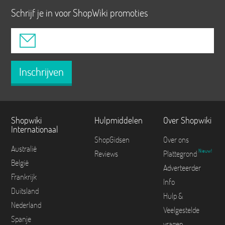
Schrijf je in voor ShopWiki promoties
Inschrijven
Shopwiki
Hulpmiddelen
Over Shopwiki
Internationaal
ShopGidsen
Over ons
Australië
Nieuw!
Reviews
Plattegrond
België
Adverteerder
Frankrijk
Info
Duitsland
Hulp &
Nederland
Veelgestelde
Spanje
vragen