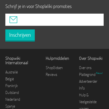
Schrijf je in voor ShopWiki promoties
Inschrijven
Shopwiki
Hulpmiddelen
Over Shopwiki
Internationaal
ShopGidsen
Over ons
Australië
Nieuw!
Reviews
Plattegrond
België
Adverteerder
Frankrijk
Info
Duitsland
Hulp &
Nederland
Veelgestelde
Spanje
vragen