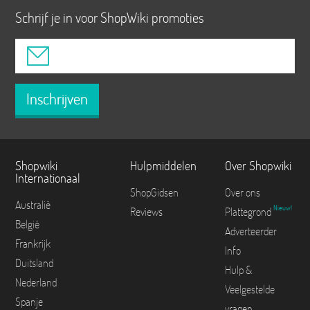
Schrijf je in voor ShopWiki promoties
Inschrijven
Shopwiki
Hulpmiddelen
Over Shopwiki
Internationaal
ShopGidsen
Over ons
Australië
Nieuw!
Reviews
Plattegrond
België
Adverteerder
Frankrijk
Info
Duitsland
Hulp &
Nederland
Veelgestelde
Spanje
vragen