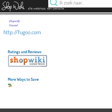
es
.
.
alle webshops
één zoekactie
http://fugoo.com
Ratings and Reviews
More Ways to Save