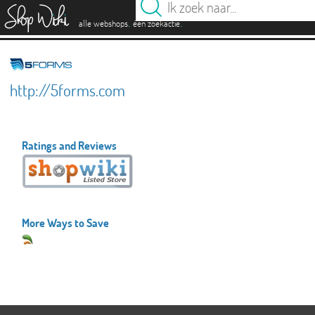
es
.
.
alle webshops
één zoekactie
http://5forms.com
Ratings and Reviews
More Ways to Save