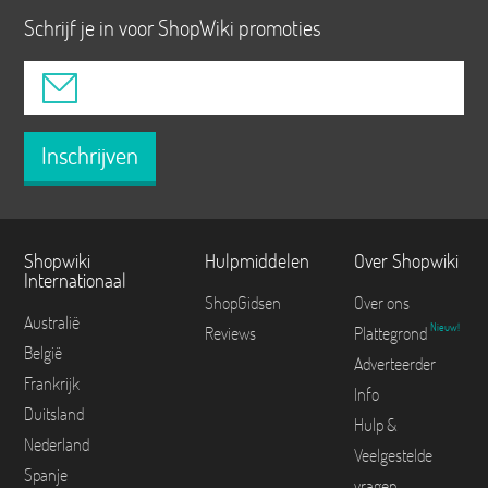
Schrijf je in voor ShopWiki promoties
Inschrijven
Shopwiki
Hulpmiddelen
Over Shopwiki
Internationaal
ShopGidsen
Over ons
Australië
Nieuw!
Reviews
Plattegrond
België
Adverteerder
Frankrijk
Info
Duitsland
Hulp &
Nederland
Veelgestelde
Spanje
vragen