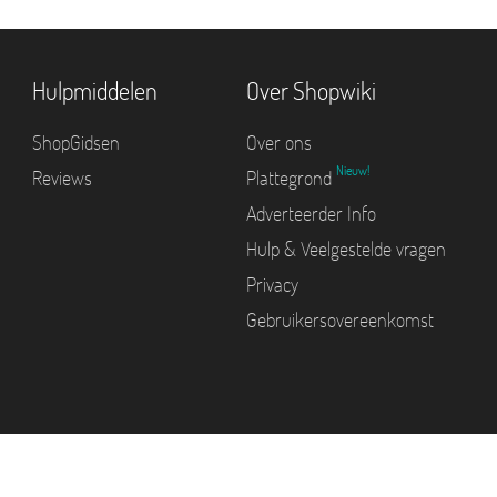
Hulpmiddelen
Over Shopwiki
ShopGidsen
Over ons
Nieuw!
Reviews
Plattegrond
Adverteerder Info
Hulp & Veelgestelde vragen
Privacy
Gebruikersovereenkomst