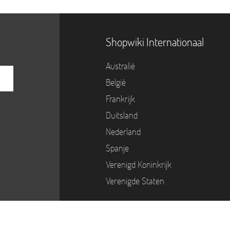
Shopwiki Internationaal
Australië
België
Frankrijk
Duitsland
Nederland
Spanje
Verenigd Koninkrijk
Verenigde Staten