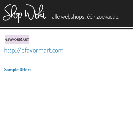
es
.
.
alle webshops
één zoekactie
http://efavormart.com
Sample Offers