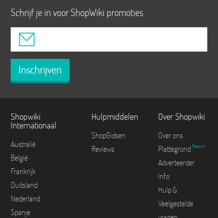
Schrijf je in voor ShopWiki promoties
Inschrijven
Shopwiki
Hulpmiddelen
Over Shopwiki
Internationaal
ShopGidsen
Over ons
Australië
Nieuw!
Reviews
Plattegrond
België
Adverteerder
Frankrijk
Info
Duitsland
Hulp &
Nederland
Veelgestelde
Spanje
vragen