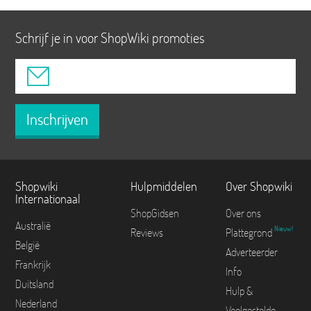
Schrijf je in voor ShopWiki promoties
Inschrijven
Shopwiki
Hulpmiddelen
Over Shopwiki
Internationaal
ShopGidsen
Over ons
Australië
Nieuw!
Reviews
Plattegrond
België
Adverteerder
Frankrijk
Info
Duitsland
Hulp &
Nederland
Veelgestelde