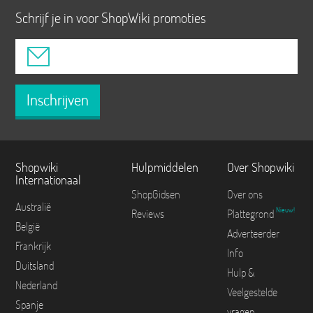
Schrijf je in voor ShopWiki promoties
Inschrijven
Shopwiki
Hulpmiddelen
Over Shopwiki
Internationaal
ShopGidsen
Over ons
Australië
Nieuw!
Reviews
Plattegrond
België
Adverteerder
Frankrijk
Info
Duitsland
Hulp &
Nederland
Veelgestelde
Spanje
vragen