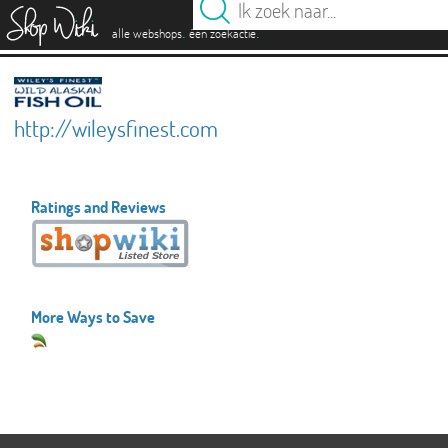
es
.
.
alle webshops
één zoekactie
http://wileysfinest.com
Ratings and Reviews
More Ways to Save