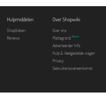
Hulpmiddelen
Over Shopwiki
ShopGidsen
Over ons
Nieuw!
Reviews
Plattegrond
Adverteerder Info
Hulp & Veelgestelde vragen
Privacy
Gebruikersovereenkomst