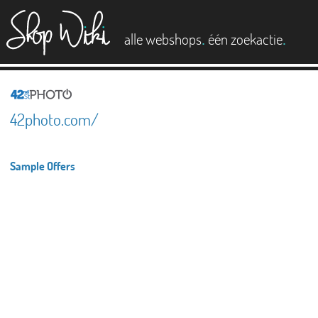
es
.
.
alle webshops
één zoekactie
42photo.com/
Sample Offers