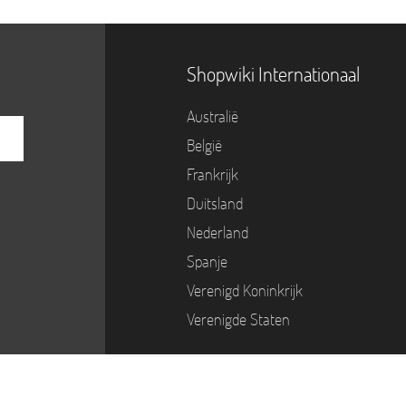
Shopwiki Internationaal
Australië
België
Frankrijk
Duitsland
Nederland
Spanje
Verenigd Koninkrijk
Verenigde Staten