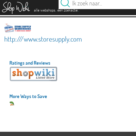
es
.
.
alle webshops
één zoekactie
http:///www.storesupply.com
Ratings and Reviews
More Ways to Save