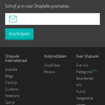
Schrijf je in voor ShopWiki promoties
Inschrijven
Shopwiki
Hulpmiddelen
Over Shopwiki
Internationaal
ShopGidsen
Over ons
Australië
Nieuw!
Reviews
Plattegrond
België
Adverteerder
Frankrijk
Info
Duitsland
Hulp &
Nederland
Veelgestelde
Spanje
vragen