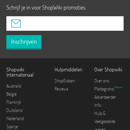
Schrijf je in voor ShopWiki promoties
Inschrijven
Shopwiki
Hulpmiddelen
Over Shopwiki
Internationaal
ShopGidsen
Over ons
Australië
Nieuw!
Reviews
Plattegrond
België
Adverteerder
Frankrijk
Info
Duitsland
Hulp &
Nederland
Veelgestelde
Spanje
vragen