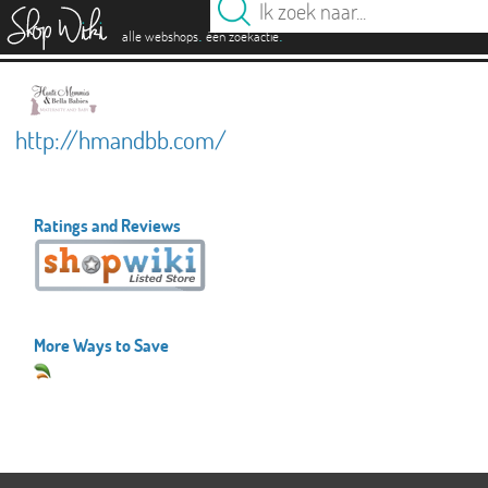
es
.
.
alle webshops
één zoekactie
http://hmandbb.com/
Ratings and Reviews
More Ways to Save