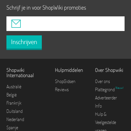
Schrijf je in voor ShopWiki promoties
Inschrijven
Shopwiki
Hulpmiddelen
Over Shopwiki
Internationaal
ShopGidsen
Over ons
Australië
Nieuw!
Reviews
Plattegrond
België
Adverteerder
Frankrijk
Info
Duitsland
Hulp &
Nederland
Veelgestelde
Spanje
vragen