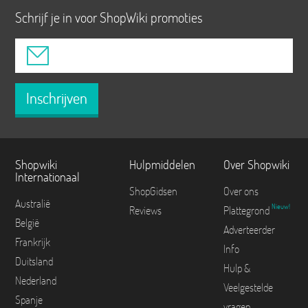
Schrijf je in voor ShopWiki promoties
Inschrijven
Shopwiki
Hulpmiddelen
Over Shopwiki
Internationaal
ShopGidsen
Over ons
Australië
Nieuw!
Reviews
Plattegrond
België
Adverteerder
Frankrijk
Info
Duitsland
Hulp &
Nederland
Veelgestelde
Spanje
vragen