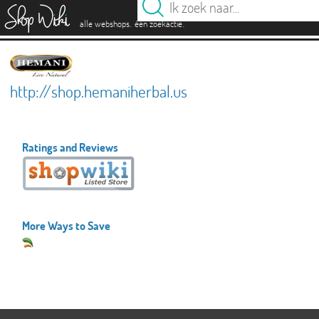
es
.
.
alle webshops
één zoekactie
http://shop.hemaniherbal.us
Ratings and Reviews
More Ways to Save