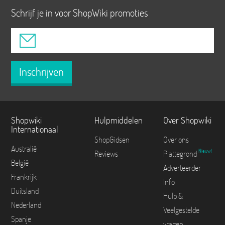
Schrijf je in voor ShopWiki promoties
Inschrijven
Shopwiki
Hulpmiddelen
Over Shopwiki
Internationaal
ShopGidsen
Over ons
Australië
Nieuw!
Reviews
Plattegrond
België
Adverteerder
Frankrijk
Info
Duitsland
Hulp &
Nederland
Veelgestelde
Spanje
vragen