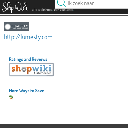
es
.
.
alle webshops
één zoekactie
http://lumesty.com
Ratings and Reviews
More Ways to Save