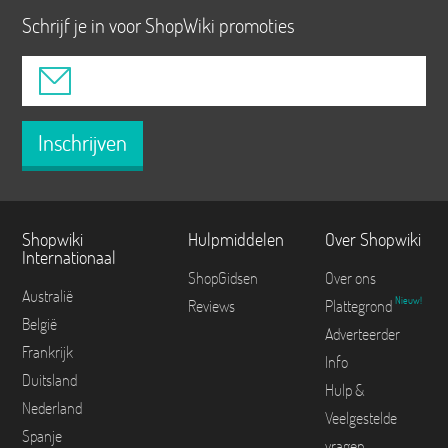
Schrijf je in voor ShopWiki promoties
Inschrijven
Shopwiki
Hulpmiddelen
Over Shopwiki
Internationaal
ShopGidsen
Over ons
Australië
Nieuw!
Reviews
Plattegrond
België
Adverteerder
Frankrijk
Info
Duitsland
Hulp &
Nederland
Veelgestelde
Spanje
vragen