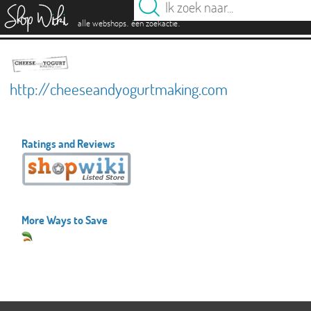
es
.
.
alle webshops
één zoekactie
http://cheeseandyogurtmaking.com
Ratings and Reviews
More Ways to Save