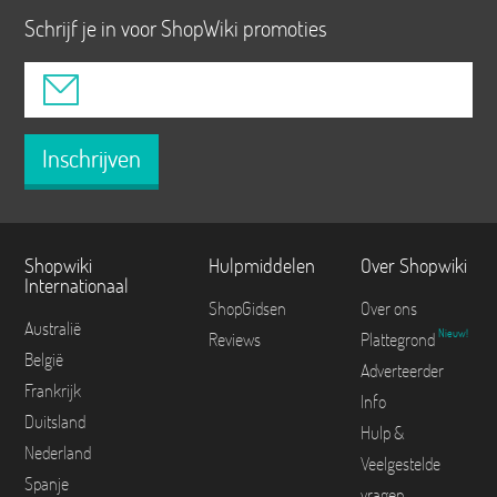
Schrijf je in voor ShopWiki promoties
Inschrijven
Shopwiki
Hulpmiddelen
Over Shopwiki
Internationaal
ShopGidsen
Over ons
Australië
Nieuw!
Reviews
Plattegrond
België
Adverteerder
Frankrijk
Info
Duitsland
Hulp &
Nederland
Veelgestelde
Spanje
vragen