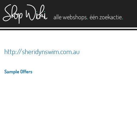
es
.
.
alle webshops
één zoekactie
http://sheridynswim.com.au
Sample Offers