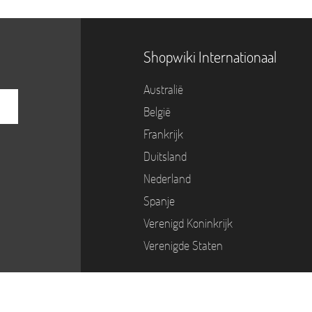
Shopwiki Internationaal
Australië
België
Frankrijk
Duitsland
Nederland
Spanje
Verenigd Koninkrijk
Verenigde Staten