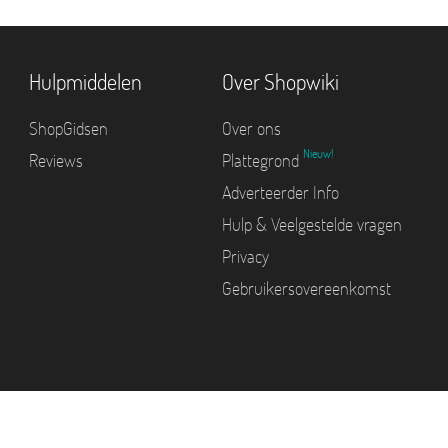
Hulpmiddelen
Over Shopwiki
ShopGidsen
Over ons
Nieuw!
Reviews
Plattegrond
Adverteerder Info
Hulp & Veelgestelde vragen
Privacy
Gebruikersovereenkomst