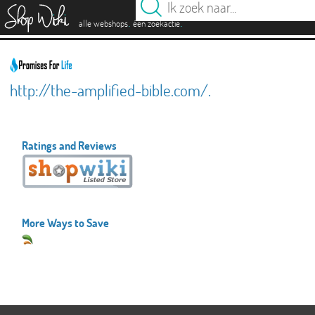
es
.
.
alle webshops
één zoekactie
http://the-amplified-bible.com/.
Ratings and Reviews
More Ways to Save