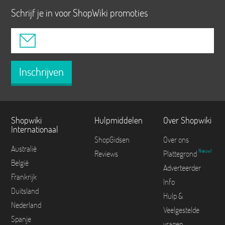
Schrijf je in voor ShopWiki promoties
Inschrijven
Shopwiki
Hulpmiddelen
Over Shopwiki
Internationaal
ShopGidsen
Over ons
Australië
Nieuw!
Reviews
Plattegrond
België
Adverteerder
Frankrijk
Info
Duitsland
Hulp &
Nederland
Veelgestelde
Spanje
vragen