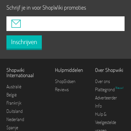
Schrijf je in voor ShopWiki promoties
Inschrijven
Shopwiki
Hulpmiddelen
Over Shopwiki
Internationaal
ShopGidsen
Over ons
Australië
Nieuw!
Reviews
Plattegrond
België
Adverteerder
Frankrijk
Info
Duitsland
Hulp &
Nederland
Veelgestelde
Spanje
vragen