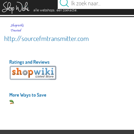
es
.
.
alle webshops
één zoekactie
http://sourcefmtransmitter.com
Ratings and Reviews
More Ways to Save