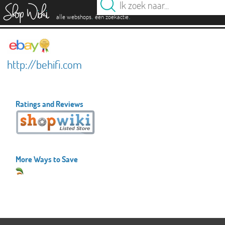
es
.
.
alle webshops
één zoekactie
http://behifi.com
Ratings and Reviews
More Ways to Save