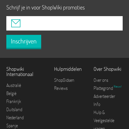
Schrijf je in voor ShopWiki promoties
Inschrijven
Shopwiki
Hulpmiddelen
Over Shopwiki
Internationaal
ShopGidsen
Over ons
Australië
Nieuw!
Reviews
Plattegrond
België
Adverteerder
Frankrijk
Info
Duitsland
Hulp &
Nederland
Veelgestelde
Spanje
vragen