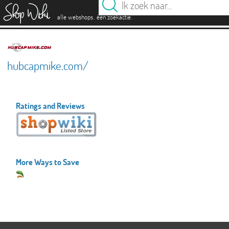
es
.
.
alle webshops
één zoekactie
hubcapmike.com/
Ratings and Reviews
More Ways to Save