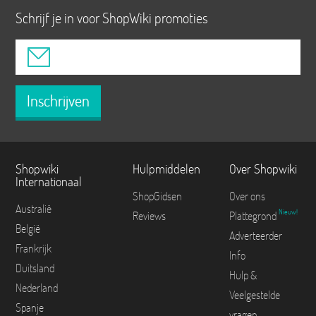
Schrijf je in voor ShopWiki promoties
Inschrijven
Shopwiki
Hulpmiddelen
Over Shopwiki
Internationaal
ShopGidsen
Over ons
Australië
Nieuw!
Reviews
Plattegrond
België
Adverteerder
Frankrijk
Info
Duitsland
Hulp &
Nederland
Veelgestelde
Spanje
vragen