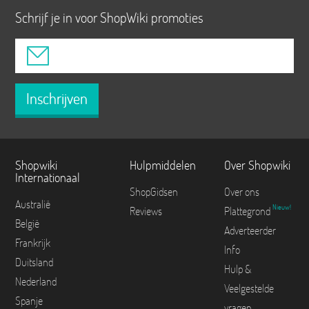
Schrijf je in voor ShopWiki promoties
Inschrijven
Shopwiki
Hulpmiddelen
Over Shopwiki
Internationaal
ShopGidsen
Over ons
Australië
Nieuw!
Reviews
Plattegrond
België
Adverteerder
Frankrijk
Info
Duitsland
Hulp &
Nederland
Veelgestelde
Spanje
vragen