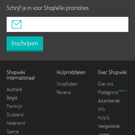
Schrijf je in voor ShopWiki promoties
Inschrijven
Shopwiki
Hulpmiddelen
Over Shopwiki
Internationaal
ShopGidsen
Over ons
Australië
Nieuw!
Reviews
Plattegrond
België
Adverteerder
Frankrijk
Info
Duitsland
Hulp &
Nederland
Veelgestelde
Spanje
vragen