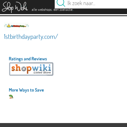
es
.
.
alle webshops
één zoekactie
1stbirthdayparty.com/
Ratings and Reviews
More Ways to Save