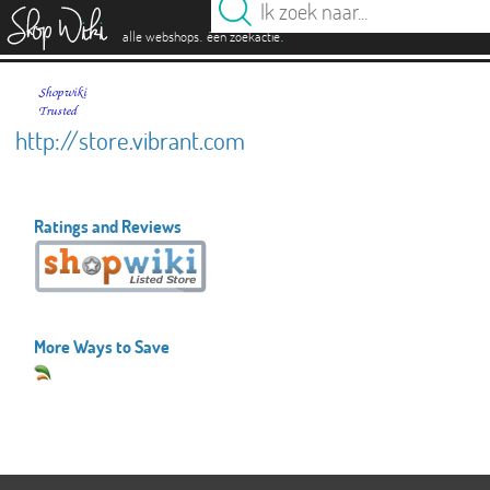
es
.
.
alle webshops
één zoekactie
http://store.vibrant.com
Ratings and Reviews
More Ways to Save