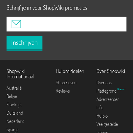
Schrijf je in voor ShopWiki promoties
Inschrijven
Shopwiki
Hulpmiddelen
Over Shopwiki
Internationaal
ShopGidsen
Over ons
Australië
Nieuw!
Reviews
Plattegrond
België
Adverteerder
Frankrijk
Info
Duitsland
Hulp &
Nederland
Veelgestelde
Spanje
vragen