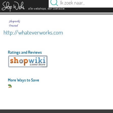
es
.
.
alle webshops
één zoekactie
http://whateverworks.com
Ratings and Reviews
More Ways to Save