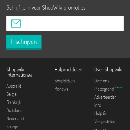
Schrijf je in voor ShopWiki promoties
Inschrijven
Shopwiki
Hulpmiddelen
Over Shopwiki
Internationaal
ShopGidsen
Over ons
Australië
Nieuw!
Reviews
Plattegrond
België
Adverteerder
Frankrijk
Info
Duitsland
Hulp &
Nederland
Veelgestelde
Spanje
vragen