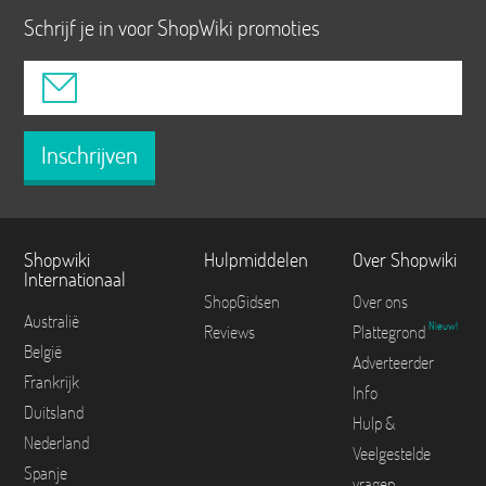
Schrijf je in voor ShopWiki promoties
Inschrijven
Shopwiki
Hulpmiddelen
Over Shopwiki
Internationaal
ShopGidsen
Over ons
Australië
Nieuw!
Reviews
Plattegrond
België
Adverteerder
Frankrijk
Info
Duitsland
Hulp &
Nederland
Veelgestelde
Spanje
vragen