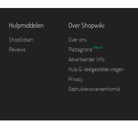
Hulpmiddelen
Over Shopwiki
ShopGidsen
Over ons
Nieuw!
Reviews
Plattegrond
Adverteerder Info
Hulp & Veelgestelde vragen
Privacy
Gebruikersovereenkomst