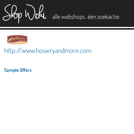
es
.
.
alle webshops
één zoekactie
http://www,hosieryandmore.com
Sample Offers