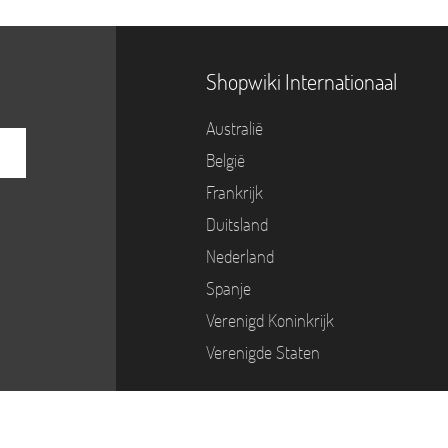
Shopwiki Internationaal
Australië
België
Frankrijk
Duitsland
Nederland
Spanje
Verenigd Koninkrijk
Verenigde Staten